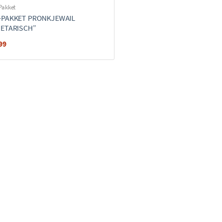
Pakket
-PAKKET PRONKJEWAIL
GETARISCH”
99