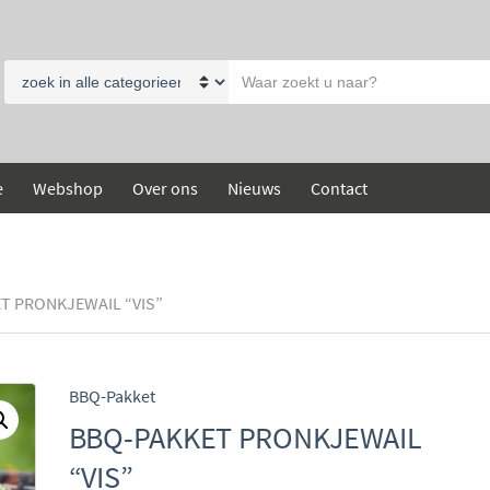
Search
Category
text
name
e
Webshop
Over ons
Nieuws
Contact
T PRONKJEWAIL “VIS”
BBQ-Pakket
BBQ-PAKKET PRONKJEWAIL
“VIS”