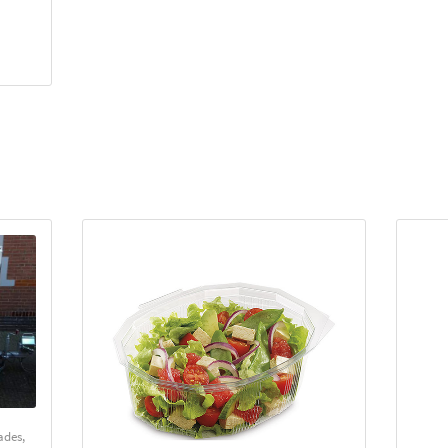
ades
,