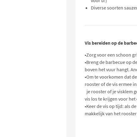
voor u!)
Diverse soorten sauze
Vis bereiden op de barbe
•Zorg voor een schoon gril
•Breng de barbecue op de 
boven het vuur hangt. And
•Om te voorkomen dat de vi
rooster of de vis ermee in
je rooster of je visklem 
vis los te krijgen voor he
•Keer de vis op tijd: als de
makkelijk van het rooste