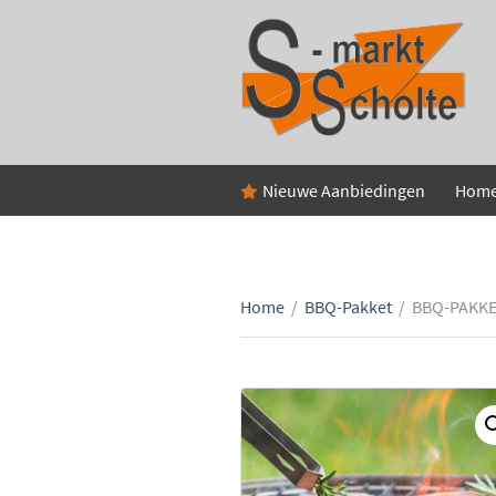
Nieuwe Aanbiedingen
Hom
Home
/
BBQ-Pakket
/
BBQ-PAKKE