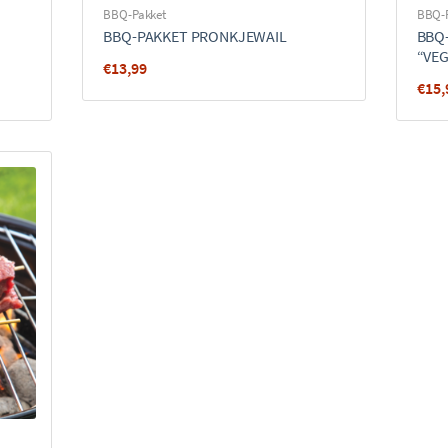
BBQ-Pakket
BBQ-
BBQ-PAKKET PRONKJEWAIL
BBQ
“VE
€
13,99
€
15,