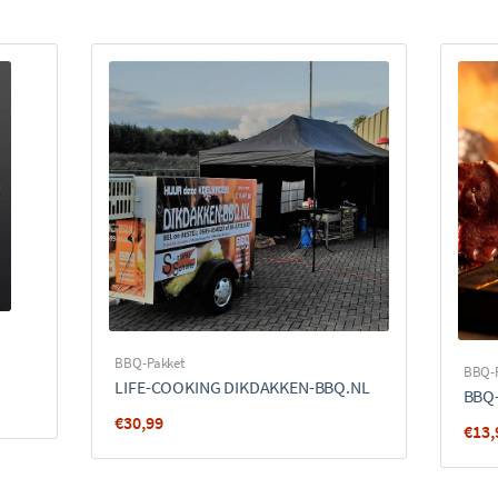
BBQ-Pakket
BBQ-
LIFE-COOKING DIKDAKKEN-BBQ.NL
BBQ
€
30,99
€
13,