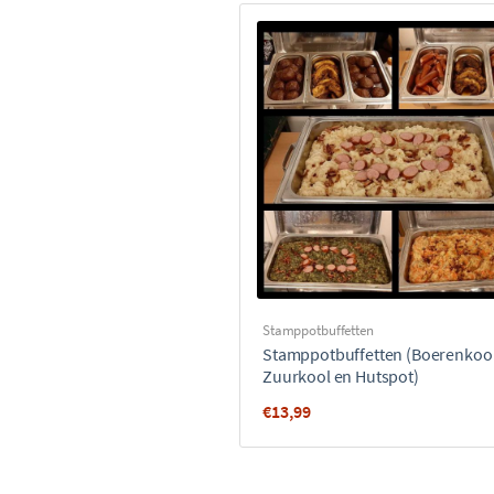
Stamppotbuffetten
Stamppotbuffetten (Boerenkool
Zuurkool en Hutspot)
€
13,99