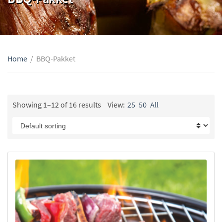
Home
/
BBQ-Pakket
Showing 1–12 of 16 results
View:
25
50
All