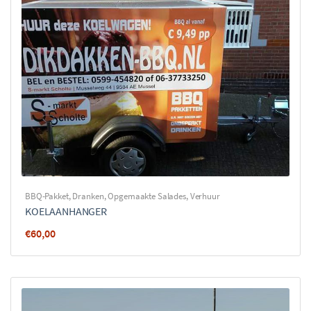
BBQ-Pakket
,
Dranken
,
Opgemaakte Salades
,
Verhuur
KOELAANHANGER
€
60,00