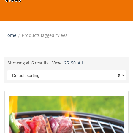
Home
/
Products tagged “vlees”
Showing all 6 results
View:
25
50
All