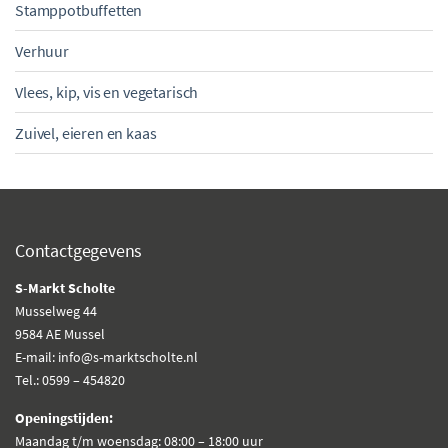
Stamppotbuffetten
Verhuur
Vlees, kip, vis en vegetarisch
Zuivel, eieren en kaas
Contactgegevens
S-Markt Scholte
Musselweg 44
9584 AE Mussel
E-mail: info@s-marktscholte.nl
Tel.: 0599 – 454820
Openingstijden:
Maandag t/m woensdag: 08:00 – 18:00 uur