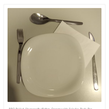
BBQ-Pakket
,
Stamppotbuffetten
,
Opgemaakte Salades
,
Party Pan