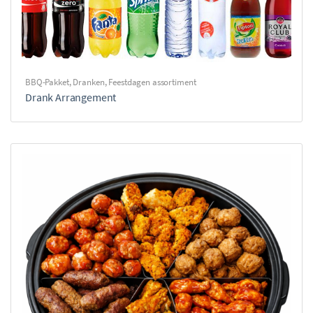
BBQ-Pakket
,
Dranken
,
Feestdagen assortiment
Drank Arrangement