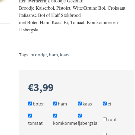
Een overheerlijk broodje Gezond!
Broodje Kaiserbol, Pistolet, Witte/Bruine Bol, Croissant,
Italiaanse Bol of Half Stokbrood
met Boter, Ham ,Kaas ,Ei, Tomaat, Komkommer en
IJsbergsla
Tags:
broodje
,
ham
,
kaas
€
3,99
boter
ham
kaas
ei
zout
tomaat
komkommer
ijsbergsla