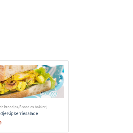
de broodjes
,
Brood en bakkerij
dje Kipkerriesalade
9