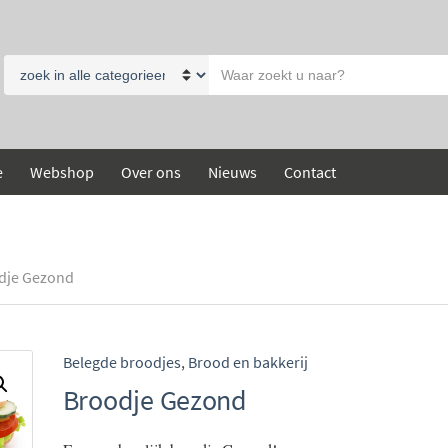
Search
Category
text
name
e
Webshop
Over ons
Nieuws
Contact
dje Gezond
Belegde broodjes
,
Brood en bakkerij
Broodje Gezond