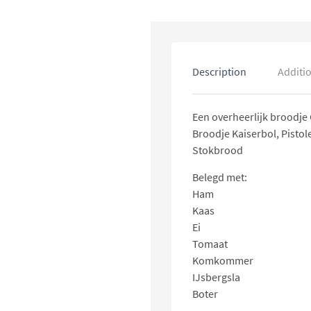
Description
Additi
Een overheerlijk broodj
Broodje Kaiserbol, Pistole
Stokbrood
Belegd met:
Ham
Kaas
Ei
Tomaat
Komkommer
IJsbergsla
Boter