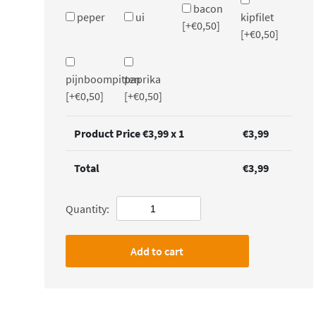
bacon
peper
ui
kipfilet
[+€0,50]
[+€0,50]
pijnboompitten
paprika
[+€0,50]
[+€0,50]
Product Price €
3,99
x 1
€
3,99
Total
€
3,99
Quantity:
Add to cart