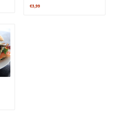
€
3,99