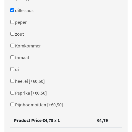
dille saus
peper
zout
Komkommer
tomaat
ui
heel ei
[+€0,50]
Paprika
[+€0,50]
Pijnboompitten
[+€0,50]
Product Price €
4,79
x 1
€
4,79