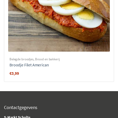
Belegde broodjes
,
Brood en bakkerij
Broodje Filet American
€
3,99
Contactgegevens
S-Markt Scholte