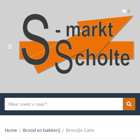
0
MENU
Search
Sear
Category
text
name
Home
/
Brood en bakkerij
/
Broodje Zalm