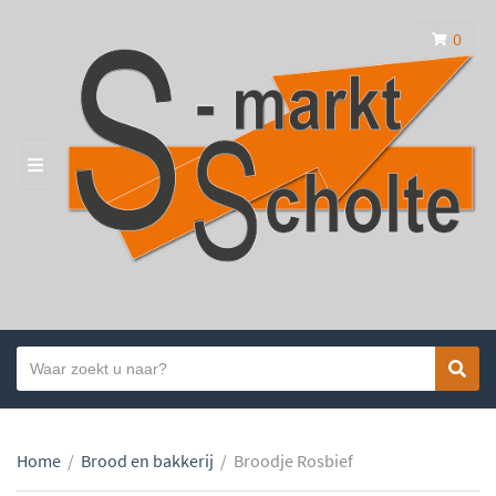
0
MENU
Search
Sear
Category
text
name
Home
/
Brood en bakkerij
/
Broodje Rosbief