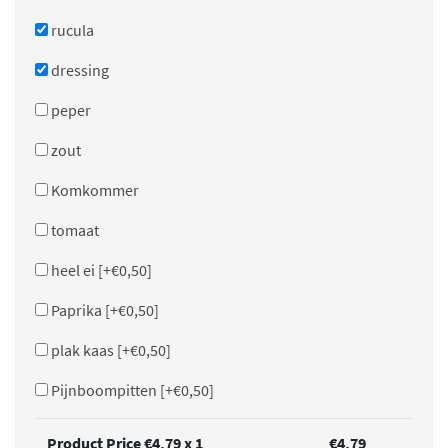
rucula
dressing
peper
zout
Komkommer
tomaat
heel ei
[+€0,50]
Paprika
[+€0,50]
plak kaas
[+€0,50]
Pijnboompitten
[+€0,50]
Product Price €
4,79
x 1
€
4,79