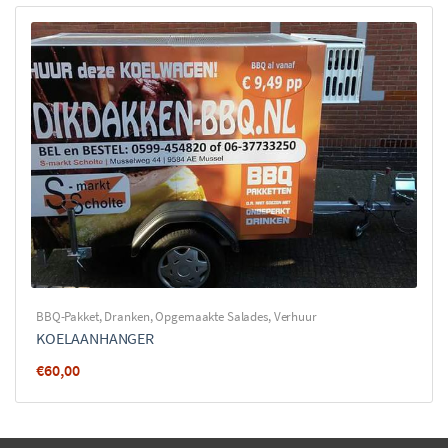
BBQ-Pakket
,
Dranken
,
Opgemaakte Salades
,
Verhuur
KOELAANHANGER
€
60,00