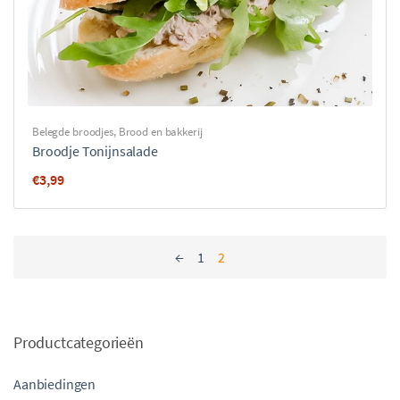
Belegde broodjes
,
Brood en bakkerij
Broodje Tonijnsalade
€
3,99
←
1
2
Productcategorieën
Aanbiedingen