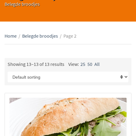
Belegde broodjes
Home
/
Belegde broodjes
/
Page 2
Showing 13–13 of 13 results
View:
25
50
All